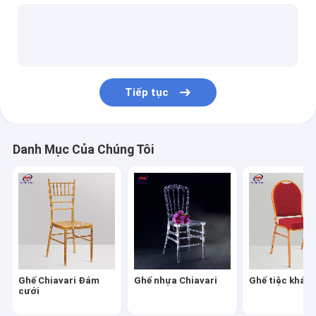
Bàn tiệc khách sạn
Ghế đẩu quầy bar cao
Ghế và bàn gấp nhựa
Tiếp tục
Ghế và bàn bằng thép không gỉ
Bàn ghế trẻ em
Danh Mục Của Chúng Tôi
Ghế sofa giường King
Ghế nhựa sự kiện
Bảng acrylic trong suốt
Ghế ăn tiệc
Ghế Chiavari Đám
Ghế nhựa Chiavari
Ghế tiệc khác
Bìa và khăn quàng cổ
cưới