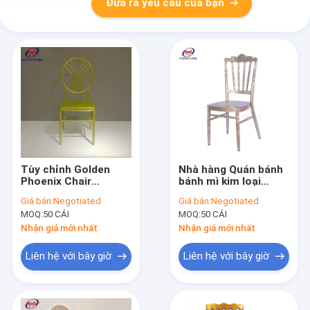
Đưa ra yêu cầu của bạn
Tùy chỉnh Golden
Nhà hàng Quán bánh
Phoenix Chair
bánh mì kim loại
Bamboo Line
Vintage Banquet
Giá bán:
Negotiated
Giá bán:
Negotiated
Backrest European
Napoleon Ăn uống
MOQ:
50 CÁI
MOQ:
50 CÁI
Round Back Iron
Vương miện nhôm
Banquet Chair
ghế tre
Nhận giá mới nhất
Nhận giá mới nhất
Liên hệ với bây giờ
Liên hệ với bây giờ