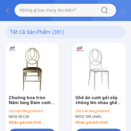
Tất Cả Sản Phẩm
(381)
Chuông hoa tròn
Ghế ăn cưới gối xếp
Nằm lưng Đám cưới
chồng lên nhau ghế
Chiavari ghế
ăn sắt trắng trở lại
Giá bán:
Negotiated
Giá bán:
Negotiated
Champagne vàng
với gối kim loại
MOQ:
50 CÁI
MOQ:
100 chiếc
nhôm kim loại ghế tre
Phoenix ghế tre
Nhận giá mới nhất
Nhận giá mới nhất