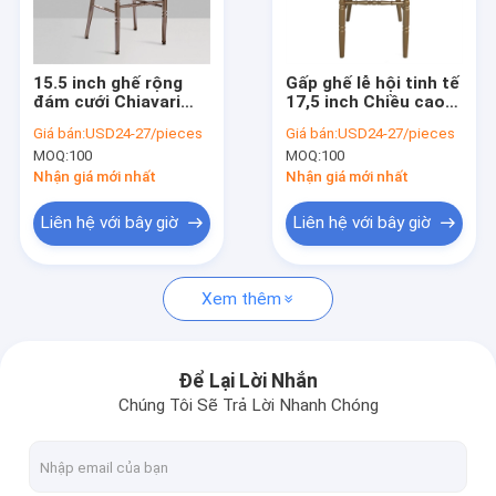
Tham quan nhà máy
Kiểm soát chất lượng
15.5 inch ghế rộng
Gấp ghế lễ hội tinh tế
đám cưới Chiavari
17,5 inch Chiều cao
Liên hệ chúng tôi
ghế cho phòng vũ hội
ghế kích thước tiêu
Giá bán:
USD24-27/pieces
Giá bán:
USD24-27/pieces
lớn
chuẩn
MOQ:
100
MOQ:
100
Yêu cầu báo giá
Nhận giá mới nhất
Nhận giá mới nhất
VR
Liên hệ với bây giờ
Liên hệ với bây giờ
Xem thêm
Ghế Chiavari Đám cưới
Ghế nhựa Chiavari
Để Lại Lời Nhắn
Chúng Tôi Sẽ Trả Lời Nhanh Chóng
Ghế tiệc khách sạn
Ghế nhà thờ có thể xếp chồng lên nhau