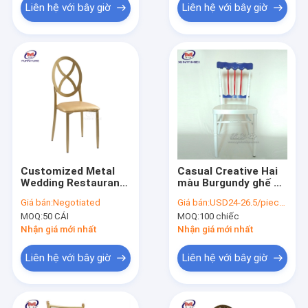
Liên hệ với bây giờ
Liên hệ với bây giờ
Customized Metal
Casual Creative Hai
Wedding Restaurant
màu Burgundy ghế ăn
Dining Chairs Cross
sắt ghế Napoleon sắt
Giá bán:
Negotiated
Giá bán:
USD24-26.5/pieces
Round Back Sắt đa
MOQ:
50 CÁI
MOQ:
100 chiếc
dạng Cây tre
Nhận giá mới nhất
Nhận giá mới nhất
Liên hệ với bây giờ
Liên hệ với bây giờ