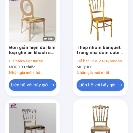
Đơn giản hiện đại kim
Thép nhôm banquet
loại ghế ăn khách sạn
trang nhã đám cưới
tròn lưng gối vàng
Chiavari ghế 17,5
Giá bán:
Negotiated
Giá bán:
USD23-26/pieces
đệm gỗ hạt giả mạo
inch chiều cao ghế
MOQ:
100 chiếc
MOQ:
100
Nhận giá mới nhất
Nhận giá mới nhất
Liên hệ với bây giờ
Liên hệ với bây giờ
Nhà
Các sản phẩm
Về chúng tôi