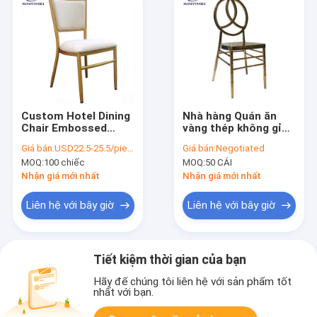
Custom Hotel Dining
Nhà hàng Quán ăn
Chair Embossed
vàng thép không gỉ
Indentation
Khách sạn Đèn đơn
Giá bán:
USD22.5-25.5/pieces
Giá bán:
Negotiated
Aluminum Alloy Metal
giản Kim loại Phoenix
MOQ:
100 chiếc
MOQ:
50 CÁI
Gỗ đệm ghế tre
Nhận giá mới nhất
Nhận giá mới nhất
Liên hệ với bây giờ
Liên hệ với bây giờ
Tiết kiệm thời gian của bạn
Hãy để chúng tôi liên hệ với sản phẩm tốt
nhất với bạn.