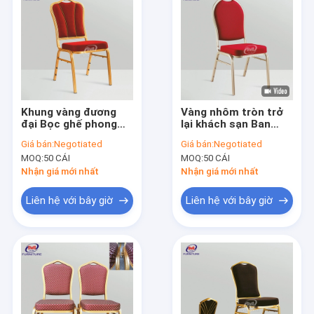
Khung vàng đương
Vàng nhôm tròn trở
đại Bọc ghế phong
lại khách sạn Ban
cách tiệc vải đỏ cho
tiệc Ghế tiệc màu đỏ
Giá bán:
Negotiated
Giá bán:
Negotiated
khách sạn
tía cho phòng tiệc
MOQ:
50 CÁI
MOQ:
50 CÁI
Nhận giá mới nhất
Nhận giá mới nhất
Liên hệ với bây giờ
Liên hệ với bây giờ
Nhà
Các sản phẩm
Về chúng tôi