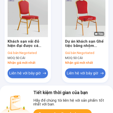
Khách sạn vải đỏ
Dự án khách sạn Ghế
hiện đại được cá
tiệc bằng nhôm
nhân hóa Ghế tiệc
Khung vàng Ống
Giá bán:
Negotiated
Giá bán:
Negotiated
khung kim loại cho
vuông với chân cao
MOQ:
50 CÁI
MOQ:
50 CÁI
phòng thờ
su
Nhận giá mới nhất
Nhận giá mới nhất
Liên hệ với bây giờ
Liên hệ với bây giờ
Tiết kiệm thời gian của bạn
Hãy để chúng tôi liên hệ với sản phẩm tốt
nhất với bạn.