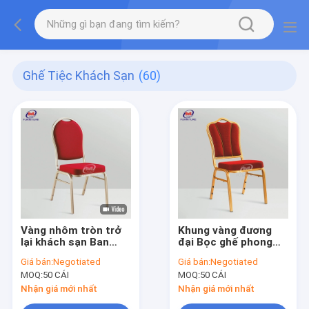
Ghế Tiệc Khách Sạn
(60)
Vàng nhôm tròn trở
Khung vàng đương
lại khách sạn Ban
đại Bọc ghế phong
tiệc Ghế tiệc màu đỏ
cách tiệc vải đỏ cho
Giá bán:
Negotiated
Giá bán:
Negotiated
tía cho phòng tiệc
khách sạn
MOQ:
50 CÁI
MOQ:
50 CÁI
Nhận giá mới nhất
Nhận giá mới nhất