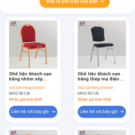
Đưa ra yêu cầu của bạn
Ghế tiệc khách sạn
Ghế tiệc khách sạn
bằng nhôm xếp
bằng thép mạ điện có
chồng Vải bọc cho
thể xếp chồng lên
Giá bán:
Negotiated
Giá bán:
Negotiated
sảnh tiệc cưới
nhau cho sự kiện
MOQ:
50 CÁI
MOQ:
50 CÁI
Nhận giá mới nhất
Nhận giá mới nhất
Liên hệ với bây giờ
Liên hệ với bây giờ