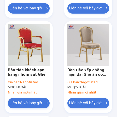
Cột đám cưới
Liên hệ với bây giờ
Liên hệ với bây giờ
Thiết bị và Nguồn cung cấp Khách sạn
Bàn tiệc khách sạn
Bàn tiệc xếp chồng
bằng nhôm sắt Ghế
hiện đại Ghế ăn có
bọc nệm cho phòng
đệm tùy chỉnh 5.2kg
Giá bán:
Negotiated
Giá bán:
Negotiated
ăn
MOQ:
50 CÁI
MOQ:
50 CÁI
Nhận giá mới nhất
Nhận giá mới nhất
Liên hệ với bây giờ
Liên hệ với bây giờ