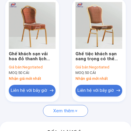
Ghế khách sạn vải
Ghế tiệc khách sạn
hoa đỏ thanh lịch
sang trọng có thể
cho phòng họp hội
xếp chồng lên nhau
Giá bán:
Negotiated
Giá bán:
Negotiated
nghị
Ghế ăn không bọc với
MOQ:
50 CÁI
MOQ:
50 CÁI
chân cắm có thể điều
chỉnh
Nhận giá mới nhất
Nhận giá mới nhất
Liên hệ với bây giờ
Liên hệ với bây giờ
Xem thêm