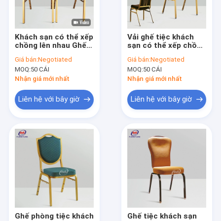
Tham quan nhà máy
Kiểm soát chất lượng
Khách sạn có thể xếp
Vải ghế tiệc khách
chồng lên nhau Ghế
sạn có thể xếp chồng
Liên hệ chúng tôi
tiệc vải Ghế sự kiện
lên nhau bằng vải
Giá bán:
Negotiated
Giá bán:
Negotiated
Nội thất
nhung cho tiệc cưới
MOQ:
50 CÁI
MOQ:
50 CÁI
Yêu cầu báo giá
Nhận giá mới nhất
Nhận giá mới nhất
VR
Liên hệ với bây giờ
Liên hệ với bây giờ
Ghế Chiavari Đám cưới
Ghế nhựa Chiavari
Ghế tiệc khách sạn
Ghế nhà thờ có thể xếp chồng lên nhau
Ghế phòng tiệc khách
Ghế tiệc khách sạn