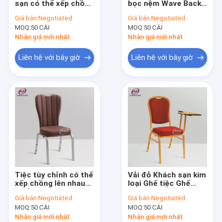
sạn có thể xếp chồng
bọc nệm Wave Back
Bàn tiệc khách sạn
lên nhau Ghế tiệc
cho phòng khiêu vũ
Giá bán:
Negotiated
Giá bán:
Negotiated
tiêu chuẩn bằng kim
MOQ:
Ghế đẩu quầy bar cao
50 CÁI
MOQ:
50 CÁI
loại trong nhà
Nhận giá mới nhất
Nhận giá mới nhất
Ghế và bàn gấp nhựa
Liên hệ với bây giờ
Liên hệ với bây giờ
Ghế và bàn bằng thép không gỉ
Bàn ghế trẻ em
Ghế sofa giường King
Ghế nhựa sự kiện
Bảng acrylic trong suốt
Tiệc tùy chỉnh có thể
Vải đỏ Khách sạn kim
Ghế ăn tiệc
xếp chồng lên nhau
loại Ghế tiệc Ghế
Ghế ăn bọc nệm
phòng ăn bọc nệm
Giá bán:
Negotiated
Giá bán:
Negotiated
350KG
Bìa và khăn quàng cổ
MOQ:
50 CÁI
MOQ:
50 CÁI
Nhận giá mới nhất
Nhận giá mới nhất