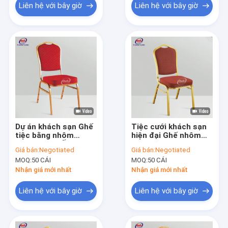
Liên hệ với bây giờ
Liên hệ với bây giờ
Dự án khách sạn Ghế
Tiệc cưới khách sạn
tiệc bằng nhôm
hiện đại Ghế nhôm
Khung vàng Ống
sắt 3 lớp Phun
Giá bán:
Negotiated
Giá bán:
Negotiated
vuông với chân cao
MOQ:
50 CÁI
MOQ:
50 CÁI
su
Nhận giá mới nhất
Nhận giá mới nhất
Liên hệ với bây giờ
Liên hệ với bây giờ