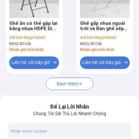
Tham quan nhà máy
Kiểm soát chất lượng
Ghế ăn có thể gập lại
Ghế gấp nhựa ngoài
bằng nhựa HDPE Di
trời và Bàn ghế xếp
Liên hệ chúng tôi
động cho phòng ngủ
bàn tiệc Đồ nội thất
Giá bán:
Negotiated
Giá bán:
Negotiated
MOQ:
50 CÁI
MOQ:
50 CÁI
Yêu cầu báo giá
Nhận giá mới nhất
Nhận giá mới nhất
VR
Liên hệ với bây giờ
Liên hệ với bây giờ
Xem thêm
Ghế Chiavari Đám cưới
Ghế nhựa Chiavari
Để Lại Lời Nhắn
Chúng Tôi Sẽ Trả Lời Nhanh Chóng
Ghế tiệc khách sạn
Ghế nhà thờ có thể xếp chồng lên nhau