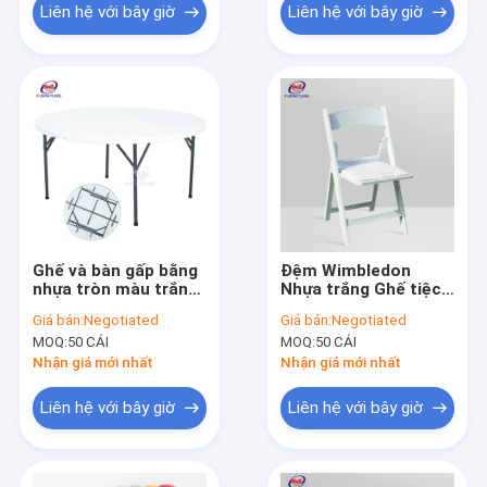
Liên hệ với bây giờ
Liên hệ với bây giờ
Ghế và bàn gấp bằng
Đệm Wimbledon
nhựa tròn màu trắng
Nhựa trắng Ghế tiệc
ODM 4 ft cho mười
cưới Ghế nhựa ngoài
Giá bán:
Negotiated
Giá bán:
Negotiated
người
trời
MOQ:
50 CÁI
MOQ:
50 CÁI
Nhận giá mới nhất
Nhận giá mới nhất
Liên hệ với bây giờ
Liên hệ với bây giờ