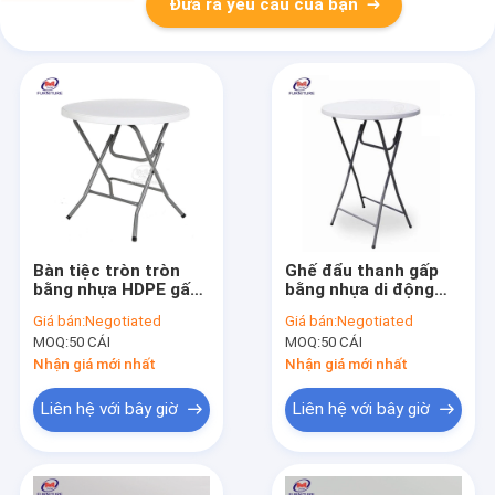
Đưa ra yêu cầu của bạn
Bàn tiệc tròn tròn
Ghế đẩu thanh gấp
bằng nhựa HDPE gấp
bằng nhựa di động
màu trắng
Ghế đẩu có thể gập
Giá bán:
Negotiated
Giá bán:
Negotiated
lại cho bữa tiệc Tải
MOQ:
50 CÁI
MOQ:
50 CÁI
trọng tối đa 100kg
Nhận giá mới nhất
Nhận giá mới nhất
Liên hệ với bây giờ
Liên hệ với bây giờ