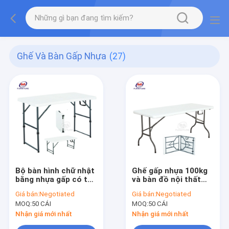
Ghế Và Bàn Gấp Nhựa
(27)
Bộ bàn hình chữ nhật
Ghế gấp nhựa 100kg
bằng nhựa gấp có thể
và bàn đồ nội thất
điều chỉnh ngoài trời
hình chữ nhật cho
Giá bán:
Negotiated
Giá bán:
Negotiated
ngoài trời
MOQ:
50 CÁI
MOQ:
50 CÁI
Nhận giá mới nhất
Nhận giá mới nhất