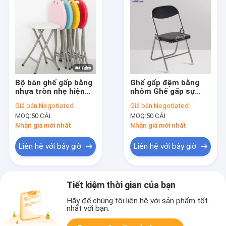
Bộ bàn ghế gấp bằng
Ghế gấp đệm bằng
nhựa tròn nhẹ hiện
nhôm Ghế gấp sự
đại OEM Bộ bàn ghế
kiện cho ngoài trời
Giá bán:
Negotiated
Giá bán:
Negotiated
gấp
MOQ:
50 CÁI
MOQ:
50 CÁI
Nhận giá mới nhất
Nhận giá mới nhất
Liên hệ với bây giờ
Liên hệ với bây giờ
Tiết kiệm thời gian của bạn
Hãy để chúng tôi liên hệ với sản phẩm tốt
nhất với bạn.