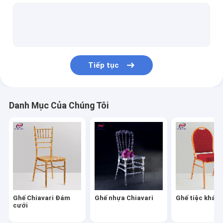
Bàn tiệc khách sạn
Ghế đẩu quầy bar cao
Ghế và bàn gấp nhựa
Tiếp tục
Ghế và bàn bằng thép không gỉ
Bàn ghế trẻ em
Danh Mục Của Chúng Tôi
Ghế sofa giường King
Ghế nhựa sự kiện
Bảng acrylic trong suốt
Ghế ăn tiệc
Ghế Chiavari Đám
Ghế nhựa Chiavari
Ghế tiệc khác
Bìa và khăn quàng cổ
cưới