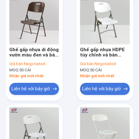
Ghế gấp nhựa di động
Ghế gấp nhựa HDPE
vườn màu đen và bàn
tùy chỉnh và bàn
ăn
Khung kim loại trắng
Giá bán:
Negotiated
Giá bán:
Negotiated
MOQ:
50 CÁI
MOQ:
50 CÁI
Nhận giá mới nhất
Nhận giá mới nhất
Liên hệ với bây giờ
Liên hệ với bây giờ
Nhà
Các sản phẩm
Về chúng tôi