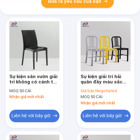
Đưa ra yêu cầu của bạn
Sự kiện sân vườn giải
Sự kiện giải trí hải
trí không có cánh tay
quân đầy màu sắc
Ghế nhựa Mía Ghế
hiện đại Ghế nhựa
MOQ:
50 CÁI
Giá bán:
Negotiated
mây nhựa Nội thất
Kim loại nhôm
Nhận giá mới nhất
MOQ:
50 CÁI
Nhận giá mới nhất
Liên hệ với bây giờ
Liên hệ với bây giờ