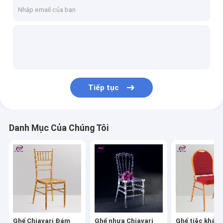
Tham quan nhà máy
Kiểm soát chất lượng
Liên hệ chúng tôi
Yêu cầu báo giá
Tiếp tục
VR
Danh Mục Của Chúng Tôi
Ghế Chiavari Đám cưới
Ghế nhựa Chiavari
Ghế tiệc khách sạn
Ghế nhà thờ có thể xếp chồng lên nhau
Ghế Chiavari Đám
Ghế nhựa Chiavari
Ghế tiệc khác