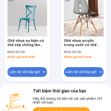
Ghế nhựa sự kiện có
Ghế nhựa acrylic
thể xếp chồng lên
trong suốt có thể
nhau thương mại Ghế
xếp chồng lên nhau
MOQ:
50 CÁI
MOQ:
50 CÁI
nhựa X Back cho đám
Cafe nhựa Lucite với
Nhận giá mới nhất
Nhận giá mới nhất
cưới
chân gỗ
Liên hệ với bây giờ
Liên hệ với bây giờ
Tiết kiệm thời gian của bạn
Hãy để chúng tôi liên hệ với sản phẩm tốt
nhất với bạn.