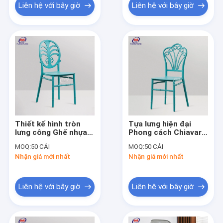
Liên hệ với bây giờ
Liên hệ với bây giờ
Thiết kế hình tròn
Tựa lưng hiện đại
lưng công Ghế nhựa
Phong cách Chiavari
sự kiện Chiavari cho
Sự kiện Ghế nhựa
MOQ:
50 CÁI
MOQ:
50 CÁI
Ourdoor
Hình con công
Nhận giá mới nhất
Nhận giá mới nhất
Liên hệ với bây giờ
Liên hệ với bây giờ