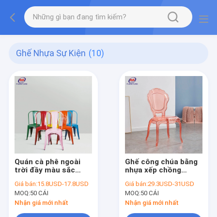
Ghế Nhựa Sự Kiện
(10)
Quán cà phê ngoài
Ghế công chúa bằng
trời đầy màu sắc
nhựa xếp chồng
Poly và vỏ cây
thương mại Ghế ăn
Giá bán:
15.8USD-17.8USD
Giá bán:
29.3USD-31USD
Trattoria Bên ghế
ma cho sự kiện và
MOQ:
50 CÁI
MOQ:
50 CÁI
thép kim loại Tolixs
cho thuê
Nhận giá mới nhất
Nhận giá mới nhất