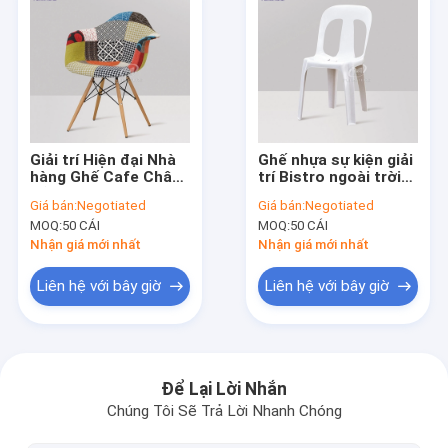
Giải trí Hiện đại Nhà
Ghế nhựa sự kiện giải
hàng Ghế Cafe Chân
trí Bistro ngoài trời
gỗ có tay vịn
cho quán cà phê sân
Giá bán:
Negotiated
Giá bán:
Negotiated
vườn
MOQ:
50 CÁI
MOQ:
50 CÁI
Nhận giá mới nhất
Nhận giá mới nhất
Liên hệ với bây giờ
Liên hệ với bây giờ
Nhà
Các sản phẩm
Để Lại Lời Nhắn
Chúng Tôi Sẽ Trả Lời Nhanh Chóng
Về chúng tôi