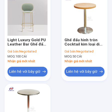
Light Luxury Gold PU
Ghế đẩu hình tròn
Leather Bar Ghế đẩu
Cocktail kim loại di
tải 350kg cho quán
động với mặt bàn
Giá bán:
Negotiated
Giá bán:
Negotiated
bar / quán cà phê
bằng gỗ
MOQ:
100 CÁI
MOQ:
50 CÁI
Nhận giá mới nhất
Nhận giá mới nhất
Liên hệ với bây giờ
Liên hệ với bây giờ
Nhà
Các sản phẩm
Về chúng tôi