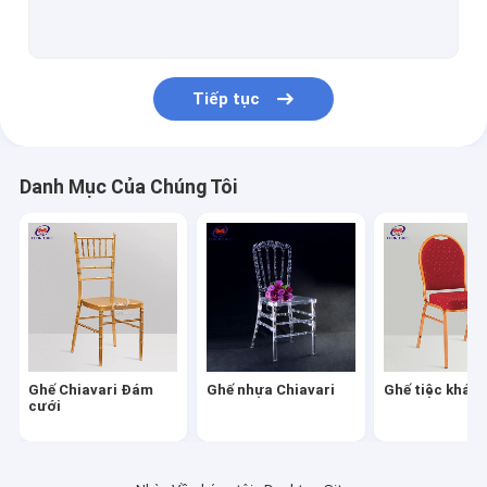
Bàn tiệc khách sạn
Ghế đẩu quầy bar cao
Tiếp tục
Ghế và bàn gấp nhựa
Ghế và bàn bằng thép không gỉ
Danh Mục Của Chúng Tôi
Bàn ghế trẻ em
Ghế sofa giường King
Ghế nhựa sự kiện
Bảng acrylic trong suốt
Ghế Chiavari Đám
Ghế nhựa Chiavari
Ghế tiệc khác
Ghế ăn tiệc
cưới
Bìa và khăn quàng cổ