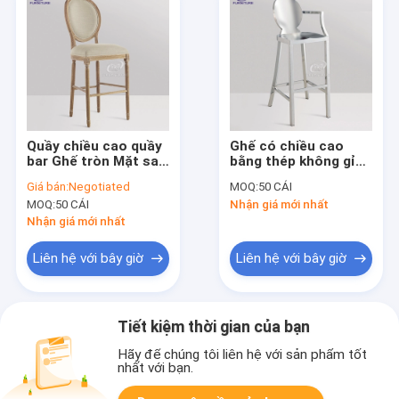
Quầy chiều cao quầy
Ghế có chiều cao
bar Ghế tròn Mặt sau
bằng thép không gỉ
bằng gỗ cho quán cà
hiện đại Ghế đẩu có
Giá bán:
Negotiated
MOQ:
50 CÁI
phê hỗ trợ 350kg
tay quay lại 5KG
MOQ:
50 CÁI
Nhận giá mới nhất
Nhận giá mới nhất
Liên hệ với bây giờ
Liên hệ với bây giờ
Tiết kiệm thời gian của bạn
Hãy để chúng tôi liên hệ với sản phẩm tốt
nhất với bạn.