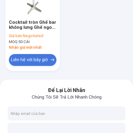
Tham quan nhà máy
Kiểm soát chất lượng
Cocktail tròn Ghế bar
không lưng Ghế ngoài
Liên hệ chúng tôi
trời Cao 4ft
Giá bán:
Negotiated
MOQ:
50 CÁI
Yêu cầu báo giá
Nhận giá mới nhất
VR
Liên hệ với bây giờ
Ghế Chiavari Đám cưới
Để Lại Lời Nhắn
Chúng Tôi Sẽ Trả Lời Nhanh Chóng
Ghế nhựa Chiavari
Ghế tiệc khách sạn
Ghế nhà thờ có thể xếp chồng lên nhau