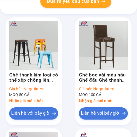
Đưa ra yêu cầu của bạn
Ghế thanh kim loại có
Ghế bọc vải màu nâu
thể xếp chồng lên
Ghế đẩu Ghế thanh
nhau Ghế sắt công
cao bằng kim loại
Giá bán:
Negotiated
Giá bán:
Negotiated
nghiệp Chiều cao
ngoài trời
MOQ:
50 CÁI
MOQ:
100 CÁI
Nhận giá mới nhất
Nhận giá mới nhất
Liên hệ với bây giờ
Liên hệ với bây giờ