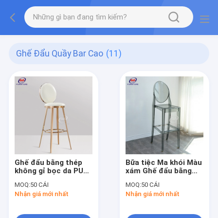
Ghế Đẩu Quầy Bar Cao
(11)
Ghế đẩu bằng thép
Bữa tiệc Ma khói Màu
không gỉ bọc da PU
xám Ghế đẩu bằng
280kg Mặt sau tròn
nhựa có lưng tựa
MOQ:
50 CÁI
MOQ:
50 CÁI
cho nhà bếp
Nhận giá mới nhất
Nhận giá mới nhất