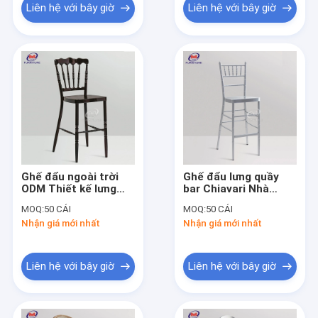
Liên hệ với bây giờ
Liên hệ với bây giờ
Ghế đẩu ngoài trời
Ghế đẩu lưng quầy
ODM Thiết kế lưng
bar Chiavari Nhà
Napoleon
hàng Ghế đẩu quầy
MOQ:
50 CÁI
MOQ:
50 CÁI
bar lưng cao bằng
Nhận giá mới nhất
Nhận giá mới nhất
kim loại 250KG
Liên hệ với bây giờ
Liên hệ với bây giờ