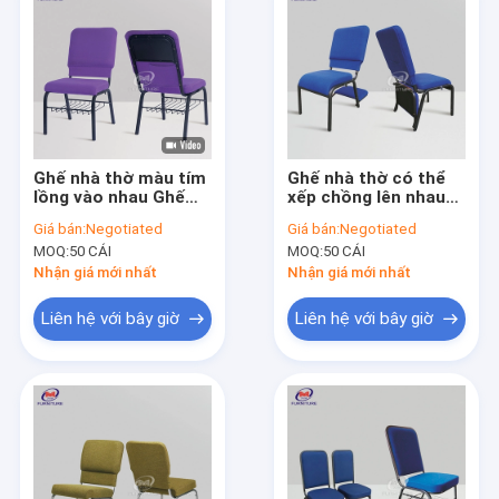
Ghế nhà thờ màu tím
Ghế nhà thờ có thể
lồng vào nhau Ghế
xếp chồng lên nhau
bột giấy hiện đại có
Pulpit được bọc nệm
Giá bán:
Negotiated
Giá bán:
Negotiated
bàn và túi sau
hiện đại với chân quỳ
MOQ:
50 CÁI
MOQ:
50 CÁI
Nhận giá mới nhất
Nhận giá mới nhất
Liên hệ với bây giờ
Liên hệ với bây giờ
Nhà
Các sản phẩm
Về chúng tôi