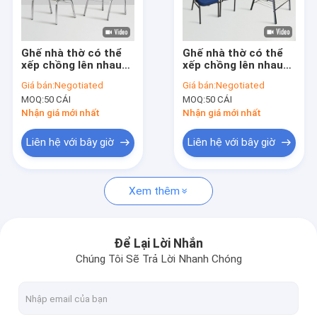
Tham quan nhà máy
Kiểm soát chất lượng
Ghế nhà thờ có thể
Ghế nhà thờ có thể
xếp chồng lên nhau
xếp chồng lên nhau
Liên hệ chúng tôi
được bọc nệm Ghế
có đệm lưng vuông
Giá bán:
Negotiated
Giá bán:
Negotiated
ngồi cho sân vận
cho khán phòng 6KG
MOQ:
50 CÁI
MOQ:
50 CÁI
động
Yêu cầu báo giá
Nhận giá mới nhất
Nhận giá mới nhất
VR
Liên hệ với bây giờ
Liên hệ với bây giờ
Xem thêm
Ghế Chiavari Đám cưới
Ghế nhựa Chiavari
Để Lại Lời Nhắn
Chúng Tôi Sẽ Trả Lời Nhanh Chóng
Ghế tiệc khách sạn
Ghế nhà thờ có thể xếp chồng lên nhau