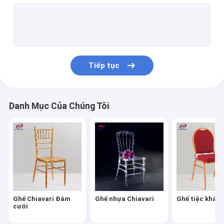
Bàn tiệc khách sạn
Ghế đẩu quầy bar cao
Ghế và bàn gấp nhựa
Tiếp tục
Ghế và bàn bằng thép không gỉ
Bàn ghế trẻ em
Danh Mục Của Chúng Tôi
Ghế sofa giường King
Ghế nhựa sự kiện
Bảng acrylic trong suốt
Ghế ăn tiệc
Ghế Chiavari Đám
Ghế nhựa Chiavari
Ghế tiệc khác
Bìa và khăn quàng cổ
cưới