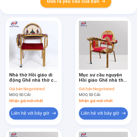
Đưa ra yêu cầu của bạn
Nhà thờ Hồi giáo di
Mục sư cầu nguyện
động Ghế nhà thờ có
Hồi giáo Ghế nhà thờ
thể xếp chồng lên
Burgundy cho khung
Giá bán:
Negotiated
Giá bán:
Negotiated
nhau cho Thánh địa
sắt nhà thờ
MOQ:
50 CÁI
MOQ:
50 CÁI
nhà thờ
Nhận giá mới nhất
Nhận giá mới nhất
Liên hệ với bây giờ
Liên hệ với bây giờ