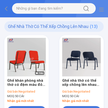
Ghế Nhà Thờ Có Thể Xếp Chồng Lên Nhau
(13)
Ghế khán phòng nhà
Ghế nhà thờ có thể
thờ có đệm màu đỏ
xếp chồng lên nhau
với chất liệu khung
bằng kim loại tùy
Giá bán:
Negotiated
Giá bán:
Negotiated
sắt bỏ túi sau
chỉnh Trọng lượng
MOQ:
50 CÁI
MOQ:
50 CÁI
nhẹ cho giáo sĩ
Nhận giá mới nhất
Nhận giá mới nhất