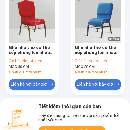
Ghế nhà thờ có thể
Ghế nhà thờ có thể
xếp chồng lên nhau
xếp chồng lên nhau
hiện đại được bọc
Ghế nội thất thác
Giá bán:
Negotiated
Giá bán:
Negotiated
nệm tùy chỉnh 7KG
nước Ghế đệm
MOQ:
50 CÁI
MOQ:
50 CÁI
Nhận giá mới nhất
Nhận giá mới nhất
Liên hệ với bây giờ
Liên hệ với bây giờ
Tiết kiệm thời gian của bạn
Hãy để chúng tôi liên hệ với sản phẩm tốt
nhất với bạn.