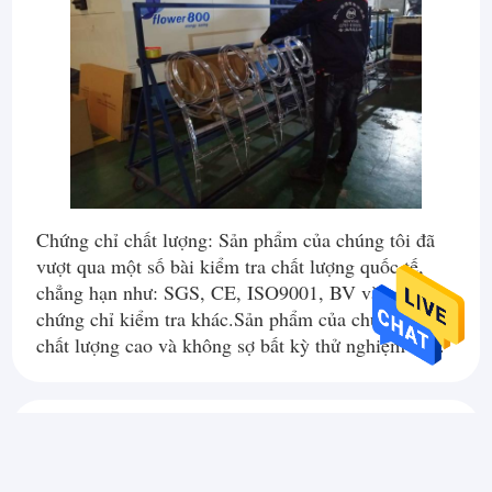
Chứng chỉ chất lượng: Sản phẩm của chúng tôi đã
vượt qua một số bài kiểm tra chất lượng quốc tế,
chẳng hạn như: SGS, CE, ISO9001, BV và các
chứng chỉ kiểm tra khác.Sản phẩm của chúng tôi có
chất lượng cao và không sợ bất kỳ thử nghiệm nào.
Nhà
Đồ nội thất Xinyimei Quảng Đông được thành lập vào năm
Các sản phẩm
Certificates
2007, công ty chúng tôi được thành lập bởi một cặp vợ chồng trẻ
đã để lại những tiếc nuối vì không thể tổ chức đám cưới.Sau hơn
Về chúng tôi
10 năm không ngừng phát triển, Xinyimei đã trở thành một công