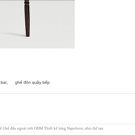
 bar
,
ghế đôn quầy bếp