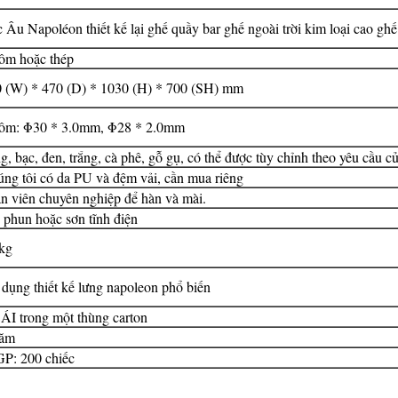
 Âu Napoléon thiết kế lại ghế quầy bar ghế ngoài trời kim loại cao ghế
m hoặc thép
 (W) * 470 (D) * 1030 (H) * 700 (SH) mm
ôm: Φ30 * 3.0mm, Φ28 * 2.0mm
g, bạc, đen, trắng, cà phê, gỗ gụ, có thể được tùy chỉnh theo yêu cầu c
ng tôi có da PU và đệm vải, cần mua riêng
n viên chuyên nghiệp để hàn và mài.
 phun hoặc sơn tĩnh điện
kg
dụng thiết kế lưng napoleon phổ biến
ÁI trong một thùng carton
năm
P: 200 chiếc