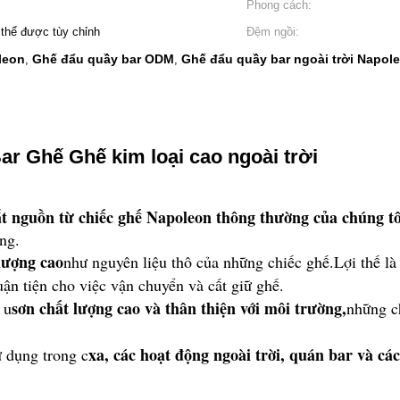
Phong cách:
 thể được tùy chỉnh
Đệm ngồi:
leon
Ghế đẩu quầy bar ODM
Ghế đẩu quầy bar ngoài trời Napol
,
,
ar Ghế Ghế kim loại cao ngoài trời
t nguồn từ chiếc ghế Napoleon thông thường của chúng tô
ng.
lượng cao
như nguyên liệu thô của những chiếc ghế.Lợi thế là
uận tiện cho việc vận chuyển và cất giữ ghế.
sơn chất lượng cao và thân thiện với môi trường,
 u
những c
xa, các hoạt động ngoài trời, quán bar và các
 dụng trong c