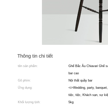
Thông tin chi tiết
tên sản phẩm:
Ghế Bắc Âu Chiavari Ghế sa
bar cao
Gõ phím:
Nội thất quầy bar
Ứng dụng:
<i>Wedding, party, banquet,
tiệc, tiệc, Khách sạn, sự kiệ
Khối lượng tịnh:
5kg