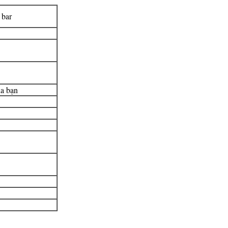
 bar
ủa bạn