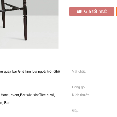
Giá tốt nhất
u quầy bar Ghế kim loại ngoài trời Ghế
Vật chất:
Đóng gói:
 Hotel, event,Bar.</i> <b>Tiệc cưới,
Kích thước:
n, Bar.
Gấp: