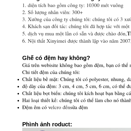
1. diện tích bao gồm công ty: 10300 mét vuông
2. Số lượng nhân viên: 300+
3. Xưởng của công ty chúng tôi: chúng tôi có 3 x
4. Khách sạn đối tác: chúng tôi đã hợp tác với một
T
5. dịch vụ mua một lần có sẵn và được chào đón,
6. Nội thất Xinyimei được thành lập vào năm 2007
Ghế có đệm hay không?
Giá trên webisite không bao gồm đệm, bạn có thể 
Chi tiết đệm của chúng tôi:
Chất liệu bề mặt: Chúng tôi có polyester, nhung, 
độ dày của đệm: 3 cm, 4 cm, 5 cm, 6 cm, có thể đ
Chất liệu bọt biển: chúng tôi kích hoạt bạn bằng 
Hai loại thiết kế: chúng tôi có thể làm cho nó t
Đệm êm có v
elcro đến
sửa đệm
P
hình ảnh roduct: