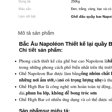
Dung tải:
250kg
Màu sắc:
Đen, trắng, vàng, bạc và có
Làm nổi bật:
Ghế đẩu quầy bar Napo
Mô tả sản phẩm
Bắc Âu Napoléon Thiết kế lại quầy B
Chi tiết sản phẩm:
bắ
Phong cách thiết kế của ghế bar cao Napoleon là
trong những phong cách phổ biến nhất trên thị trườ
ống nhôm chất 
Ghế Napoleon Bar được làm bằng
những nơi ẩm ướt,
nó có trọng lượng nhẹ
và
và th
Ghế High Bar là công nghệ sơn hoàn toàn tự động,
phun ba lớp, không dễ bong tróc sơn
dài,
Ghế High Bar có nhiều ứng dụng và có thể được sử
:
Sản phẩm
sự miêu tả