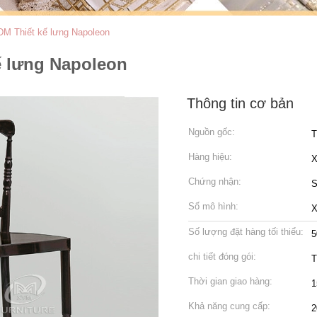
DM Thiết kế lưng Napoleon
ế lưng Napoleon
Thông tin cơ bản
Nguồn gốc:
T
Hàng hiệu:
Chứng nhận:
S
Số mô hình:
Số lượng đặt hàng tối thiểu:
5
chi tiết đóng gói:
T
Thời gian giao hàng:
1
Khả năng cung cấp:
2