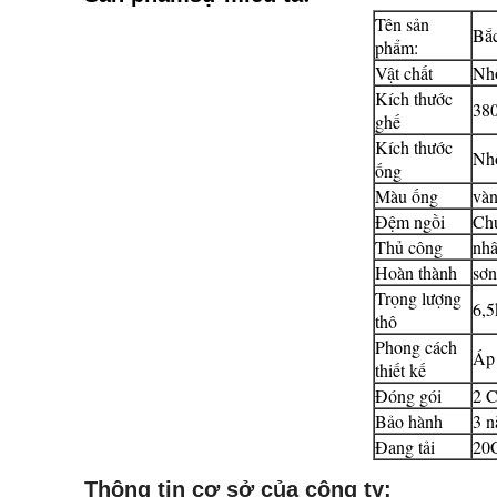
Tên sản
Bắc
phẩm:
Vật chất
Nhô
Kích thước
380
ghế
Kích thước
Nh
ống
Màu ống
vàn
Đệm ngồi
Chú
Thủ công
nhâ
Hoàn thành
sơn
Trọng lượng
6,5
thô
Phong cách
Áp 
thiết kế
Đóng gói
2 C
Bảo hành
3 
Đang tải
20G
Thông tin cơ sở của công ty: