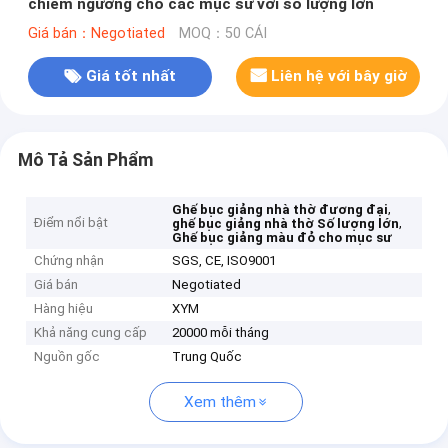
chiêm ngưỡng cho các mục sư với số lượng lớn
Giá bán：Negotiated
MOQ：50 CÁI
Giá tốt nhất
Liên hệ với bây giờ
Mô Tả Sản Phẩm
,
Ghế bục giảng nhà thờ đương đại
Điểm nổi bật
,
ghế bục giảng nhà thờ Số lượng lớn
Ghế bục giảng màu đỏ cho mục sư
Chứng nhận
SGS, CE, ISO9001
Giá bán
Negotiated
Hàng hiệu
XYM
Khả năng cung cấp
20000 mỗi tháng
Nguồn gốc
Trung Quốc
Xem thêm