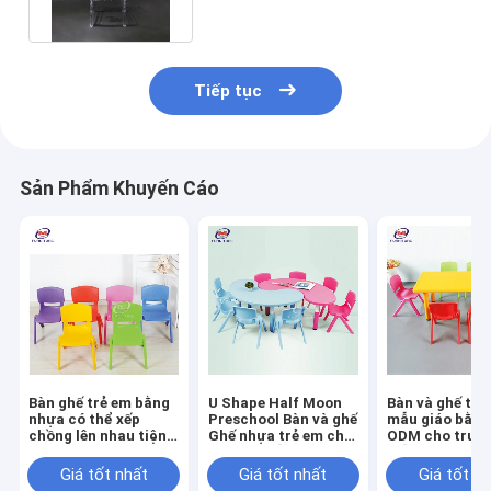
Tiếp tục
Sản Phẩm Khuyến Cáo
Bàn ghế trẻ em bằng
U Shape Half Moon
Bàn và ghế trẻ
nhựa có thể xếp
Preschool Bàn và ghế
mẫu giáo bằng
chồng lên nhau tiện
Ghế nhựa trẻ em cho
ODM cho trườ
dụng cho trường
trường mẫu giáo
mẫu giáo
mẫu giáo mầm non
Giá tốt nhất
Giá tốt nhất
Giá tốt n