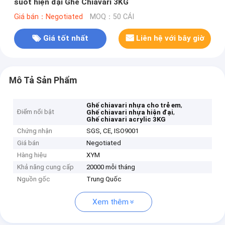
suốt hiện đại Ghế Chiavari 3KG
Giá bán：Negotiated
MOQ：50 CÁI
Giá tốt nhất
Liên hệ với bây giờ
Mô Tả Sản Phẩm
,
Ghế chiavari nhựa cho trẻ em
Điểm nổi bật
,
Ghế chiavari nhựa hiện đại
Ghế chiavari acrylic 3KG
Chứng nhận
SGS, CE, ISO9001
Giá bán
Negotiated
Hàng hiệu
XYM
Khả năng cung cấp
20000 mỗi tháng
Nguồn gốc
Trung Quốc
Xem thêm