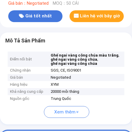
Giá bán：Negotiated
MOQ：50 CÁI
Giá tốt nhất
Liên hệ với bây giờ
Mô Tả Sản Phẩm
,
Ghế ngai vàng công chúa màu trắng
Điểm nổi bật
,
ghế ngai vàng công chúa
ghế ngai vàng công chúa
Chứng nhận
SGS, CE, ISO9001
Giá bán
Negotiated
Hàng hiệu
XYM
Khả năng cung cấp
20000 mỗi tháng
Nguồn gốc
Trung Quốc
Xem thêm