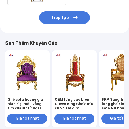
Tiếp tục
Sản Phẩm Khuyến Cáo
Ghế sofa hoàng gia
OEM lưng cao Lion
FRP Sang trọn
hiện đại màu vàng
Queen King Ghế Sofa
lưng ghế King 
tím vua sư tử ngai
cho đám cưới
sofa Nữ hoàng
vàng cho đám cưới
vàng cho tiệc 
Giá tốt nhất
Giá tốt nhất
Giá tốt n