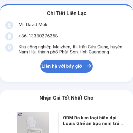
Chi Tiết Liên Lạc
Mr. David Mok
+86-13380276258
Khu công nghiệp Meizhen, thị trấn Cửu Giang, huyện
Nam Hải, thành phố Phật Sơn, tỉnh Guandong
Liên hệ với bây giờ
Nhận Giá Tốt Nhất Cho
ODM Da kim loại hiện đại
Louis Ghế ăn bọc nệm trắng
cho đám cưới