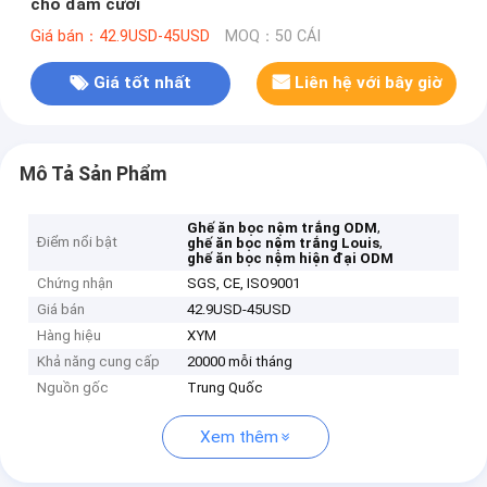
cho đám cưới
Giá bán：42.9USD-45USD
MOQ：50 CÁI
Giá tốt nhất
Liên hệ với bây giờ
Mô Tả Sản Phẩm
,
Ghế ăn bọc nệm trắng ODM
Điểm nổi bật
,
ghế ăn bọc nệm trắng Louis
ghế ăn bọc nệm hiện đại ODM
Chứng nhận
SGS, CE, ISO9001
Giá bán
42.9USD-45USD
Hàng hiệu
XYM
Khả năng cung cấp
20000 mỗi tháng
Nguồn gốc
Trung Quốc
Xem thêm