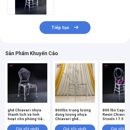
Tiếp tục
Sản Phẩm Khuyến Cáo
ghế Chiavari nhựa
800lbs trọng lượng
800 lbs Capaci
thanh lịch và linh
dung lượng nhựa
Resin Chiavari
hoạt cho phòng tiệc
Chiavari ghế
Stools 17.5 in
10 năm bảo hành
stackable
Chiều cao ghế
cần lắp ráp
Giá tốt nhất
Giá tốt nhất
Giá tốt n