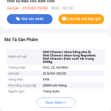
thất sự kiện cho đám cưới
Giá bán：23.5USD-25USD
MOQ：50 CÁI
Giá tốt nhất
Liên hệ với bây giờ
Mô Tả Sản Phẩm
,
Ghế Chiavari nhựa băng pha lê
,
Ghế Chiavari nhựa lưng Napoleon
Điểm nổi bật
Ghế chiavari đám cưới tải trọng
300kg
Chứng nhận
SGS, CE, ISO9001
Giá bán
23.5USD-25USD
Hàng hiệu
XYM
Khả năng cung cấp
20000 mỗi tháng
Nguồn gốc
Trung Quốc
Xem thêm