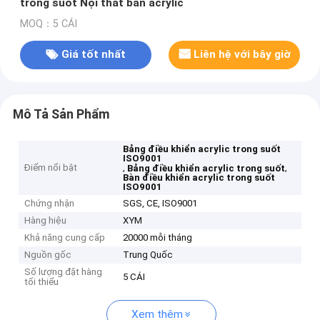
trong suốt Nội thất bàn acrylic
MOQ：5 CÁI
Giá tốt nhất
Liên hệ với bây giờ
Mô Tả Sản Phẩm
Bảng điều khiển acrylic trong suốt
ISO9001
Điểm nổi bật
,
,
Bảng điều khiển acrylic trong suốt
Bàn điều khiển acrylic trong suốt
ISO9001
Chứng nhận
SGS, CE, ISO9001
Hàng hiệu
XYM
Khả năng cung cấp
20000 mỗi tháng
Nguồn gốc
Trung Quốc
Số lượng đặt hàng
5 CÁI
tối thiểu
Xem thêm